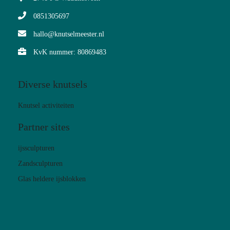
0851305697
hallo@knutselmeester.nl
KvK nummer: 80869483
Diverse knutsels
Knutsel activiteiten
Partner sites
ijssculpturen
Zandsculpturen
Glas heldere ijsblokken