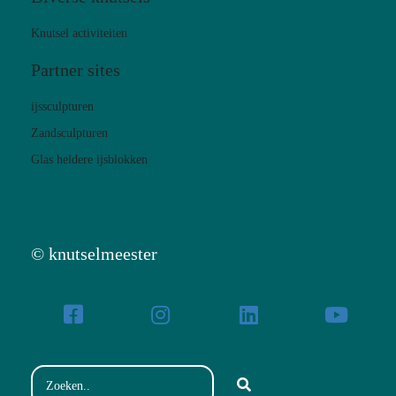
Knutsel activiteiten
Partner sites
ijssculpturen
Zandsculpturen
Glas heldere ijsblokken
© knutselmeester