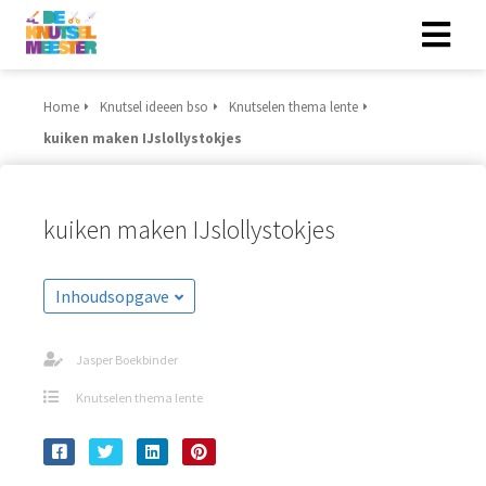
Home
Knutsel ideeen bso
Knutselen thema lente
kuiken maken IJslollystokjes
kuiken maken IJslollystokjes
Inhoudsopgave
Jasper Boekbinder
Knutselen thema lente