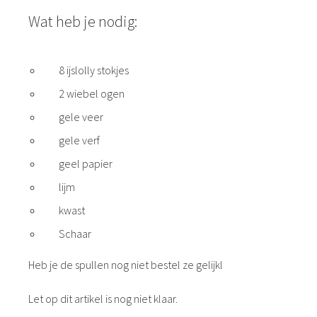
Wat heb je nodig:
8 ijslolly stokjes
2 wiebel ogen
gele veer
gele verf
geel papier
lijm
kwast
Schaar
Heb je de spullen nog niet bestel ze gelijkl
Let op dit artikel is nog niet klaar.