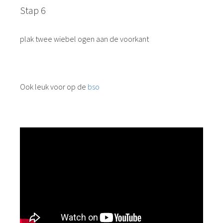
Stap 6
plak twee wiebel ogen aan de voorkant
Ook leuk voor op de
bso