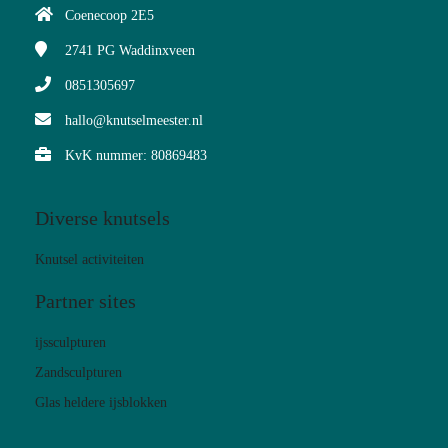
Coenecoop 2E5
2741 PG
Waddinxveen
0851305697
hallo@knutselmeester.nl
KvK nummer: 80869483
Diverse knutsels
Knutsel activiteiten
Partner sites
ijssculpturen
Zandsculpturen
Glas heldere ijsblokken